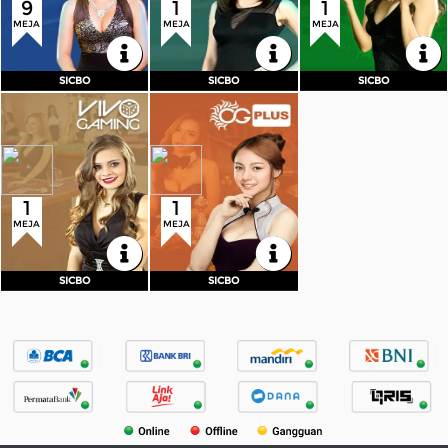
9
1
1
DAFTAR
MASUK
DAFTAR
MASUK
DAFTAR
MASUK
MEJA
MEJA
MEJA
KEMBALI
KEMBALI
KEMBALI
SICBO
SICBO
SICBO
SICBO
SICBO
SICBO
Meja
Min
Max
Meja
Min
Max
Baccarat
1Rb
10Jt
Baccarat
5Rb
30Jt
Dragon Tiger
1Rb
10Jt
Roulette
1Rb
30Jt
Roulette
1Rb
10Jt
Blackjack
250Rb
30Jt
Wheel
1Rb
10Jt
Special Games
10Rb
30Jt
Special Games
1Rb
10Jt
1
1
DAFTAR
MASUK
DAFTAR
MASUK
MEJA
MEJA
KEMBALI
KEMBALI
SICBO
SICBO
SICBO
SICBO