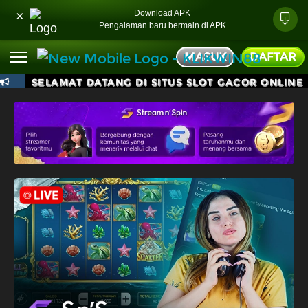
Beranda
×
Download APK
Pengalaman baru bermain di APK
Sports
BARU
PROMO
MASUK
DAFTAR
Live Casino
BARU
SELAMAT DATANG DI SITUS SLOT GACOR ONLINE
IDNPoker
BARU
Slots
PROMO
IDNLIVE
BARU
Stream N Spin
Arcade
PROMO
Table Games
Lottery
BARU
PROMO
IDNRaffle
BARU